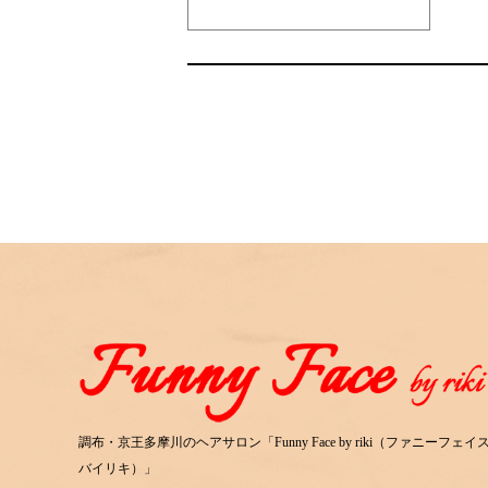
調布・京王多摩川のヘアサロン「Funny Face by riki（ファニーフェイ
バイリキ）」