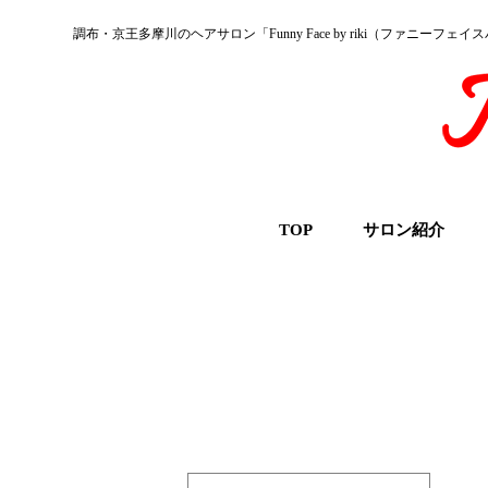
調布・京王多摩川のヘアサロン「Funny Face by riki（ファニーフェ
TOP
サロン紹介