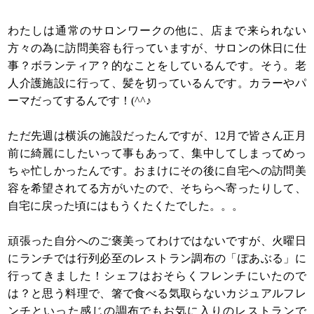
わたしは通常のサロンワークの他に、店まで来られない
方々の為に訪問美容も行っていますが、サロンの休日に仕
事？ボランティア？的なことをしているんです。そう。老
人介護施設に行って、髪を切っているんです。カラーやパ
ーマだってするんです！(^^♪
ただ先週は横浜の施設だったんですが、12月で皆さん正月
前に綺麗にしたいって事もあって、集中してしまってめっ
ちゃ忙しかったんです。おまけにその後に自宅への訪問美
容を希望されてる方がいたので、そちらへ寄ったりして、
自宅に戻った頃にはもうくたくたでした。。。
頑張った自分へのご褒美ってわけではないですが、火曜日
にランチでは行列必至のレストラン調布の「ぽあぶる」に
行ってきました！シェフはおそらくフレンチにいたので
は？と思う料理で、箸で食べる気取らないカジュアルフレ
ンチといった感じの調布でも
お気に入りのレストランで