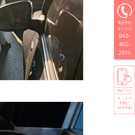
電話予約
はこちら
042-
482-
2819
初めての方
ネットで
手軽に
WEB予約