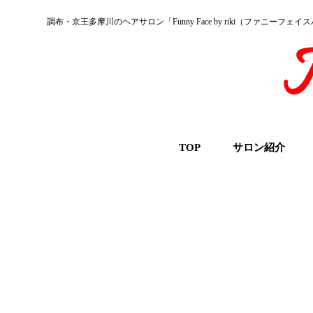
調布・京王多摩川のヘアサロン「Funny Face by riki（ファニーフェ
TOP
サロン紹介