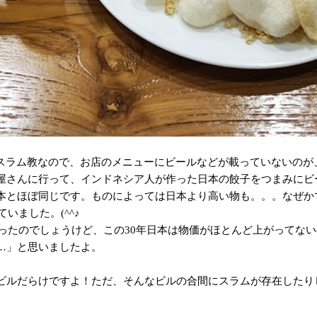
イスラム教なので、お店のメニューにビールなどが載っていないのが
屋さんに行って、インドネシア人が作った日本の餃子をつまみにビー
とほぼ同じです。ものによっては日本より高い物も。。。なぜかマッ
いました。(^^♪
かったのでしょうけど、この30年日本は物価がほとんど上がってな
…」と思いましたよ。
ビルだらけですよ！ただ、そんなビルの合間にスラムが存在したり