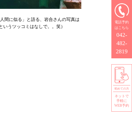
の人間に似る」と語る、岩合さんの写真は
電話予約
というツッコミはなしで。。笑）
はこちら
042-
482-
2819
初めての方
ネットで
手軽に
WEB予約