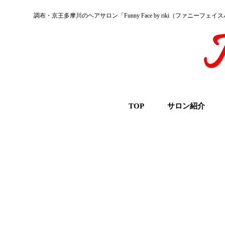
調布・京王多摩川のヘアサロン「Funny Face by riki（ファニーフェ
TOP
サロン紹介